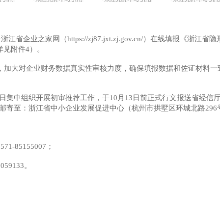
企业之家网（https://zj87.jxt.zj.gov.cn/）在线填
详见附件4）。
，加大对企业财务数据真实性审核力度，确保填报数据和佐证材料一致
月30日集中组织开展初审推荐工作，于10月13日前正式行文报送省经
各一份邮寄至：浙江省中小企业发展促进中心（杭州市拱墅区环城北路296
85155007；
59133。